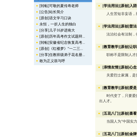
[转帖]可敬的夏传寿老师
[
学法用法
]
[原创]入
[公告]站长简介
人生苦短非妄语，死
[原创]语文学习口诀
永恒，一折人生的独白
[
学法用法
]
[原创]普
[分享]儿子16岁进南大
法治社会有法制，依
[原创]历年高考作文试题辩...
[转帖]安徽省纪念恢复高考...
[
教育教学
]
[原创]让
[原创]《红楼梦》“一二三...
[分享]任教班级弟子花名册...
职称不是限制人才的“
敢为正义鼓与呼
[
亲情友情
]
[原创]心
关爱烈士家属，是告
[
教育教学
]
[原创]爱
时代变了，只要爱的
出人才。
[
五花八门
]
[原创]喜
当国人为“中国实力”
[
五花八门
]
[原创]金