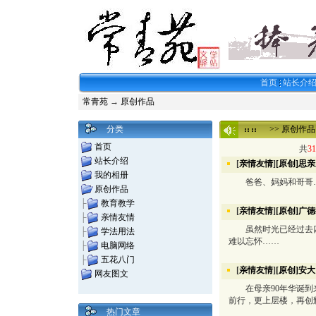
首页
站长介
常青苑
→
原创作品
分类
>>
原创作品
首页
共
31
站长介绍
[
亲情友情
]
[原创]思
我的相册
爸爸、妈妈和哥哥…
原创作品
├
教育教学
[
亲情友情
]
[原创]广
├
亲情友情
虽然时光已经过去四
├
学法用法
难以忘怀……
├
电脑网络
├
五花八门
[
亲情友情
]
[原创]安
网友图文
在母亲90年华诞到来
前行，更上层楼，再创
热门文章