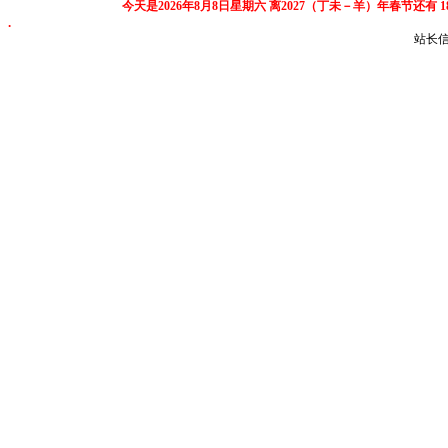
今天是2026年8月8日星期六
离2027（丁未－羊）年春节还有
.
站长