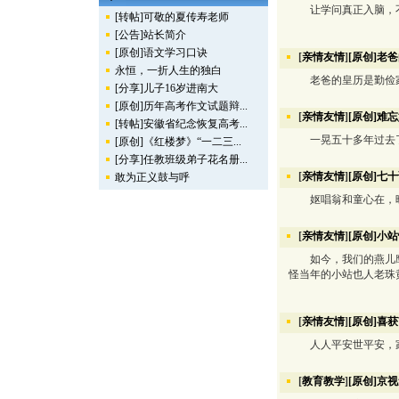
让学问真正入脑，不
[转帖]可敬的夏传寿老师
[公告]站长简介
[原创]语文学习口诀
[
亲情友情
]
[原创]老
永恒，一折人生的独白
老爸的皇历是勤俭家
[分享]儿子16岁进南大
[原创]历年高考作文试题辩...
[
亲情友情
]
[原创]难
[转帖]安徽省纪念恢复高考...
一晃五十多年过去了
[原创]《红楼梦》“一二三...
[分享]任教班级弟子花名册...
[
亲情友情
]
[原创]七
敢为正义鼓与呼
妪唱翁和童心在，晚
[
亲情友情
]
[原创]小
如今，我们的燕儿鹰儿
怪当年的小站也人老珠
[
亲情友情
]
[原创]喜
人人平安世平安，家
[
教育教学
]
[原创]京