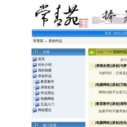
首页
站长介
常青苑
→
原创作品
分类
>>
原创作品
首页
共
31
站长介绍
[
亲情友情
]
[原创]与
我的相册
与梦同行，它将是我
原创作品
├
教育教学
[
电脑网络
]
[原创]万
├
亲情友情
网络问政平台若只是
├
学法用法
├
电脑网络
[
教育教学
]
[原创]清
├
五花八门
网友图文
如果平时不赡养善待
[
电脑网络
]
[原创]别
热门文章