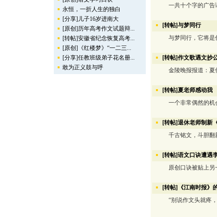
一共十个字的广告语，
永恒，一折人生的独白
[分享]儿子16岁进南大
[转帖]与梦同行
[原创]历年高考作文试题辩...
与梦同行，它将是你
[转帖]安徽省纪念恢复高考...
[原创]《红楼梦》“一二三...
[分享]任教班级弟子花名册...
[转帖]作文歌遇文抄
敢为正义鼓与呼
金陵晚报报道：夏传寿
[转帖]夏老师感动我
一个非常偶然的机会
[转帖]退休老师制新
千古铭文，斗胆翻
[转帖]语文口诀遭遇
原创口诀被贴上另一
[转帖]《江南时报》
“别说作文头就疼，我