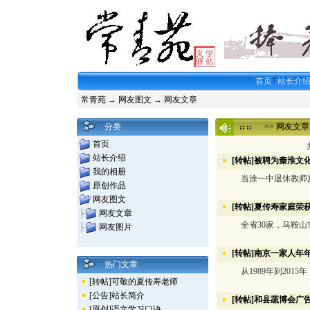
首页
站长介
常青苑
→
网友图文
→
网友文章
分类
>>
网友文章
首页
站长介绍
[转帖]被聘为秦淮文
我的相册
当涂一中退休教师夏
原创作品
网友图文
[转帖]夏传寿家庭荣
├
网友文章
全省30家，马鞍山
├
网友图片
[转帖]南京一家人年
热门文章
从1989年到2015
[转帖]可敬的夏传寿老师
[公告]站长简介
[转帖]和县蔬博会广
[原创]语文学习口诀