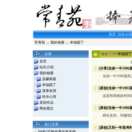
首页
站长介
常青苑
→
我的相册
→
幸福园丁
分类
>>
幸福园丁
首页
站长介绍
[分享]当涂一中1986
我的相册
当涂一中1986届高三
├
温馨家庭
├
幸福园丁
[原创]当涂一中1985
├
真挚友情
这是和我相处时间最
├
快乐心情
原创作品
[原创]当涂一中1980
网友图文
师生意切，同窗情
热门文章
[原创]又到一年高考
[转帖]可敬的夏传寿老师