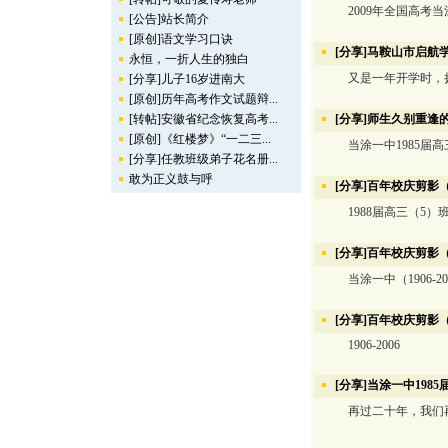
2009年全国高考当
[公告]站长简介
[原创]语文学习口诀
[分享]马鞍山市启航
永恒，一折人生的独白
又是一年开学时，扬
[分享]儿子16岁进南大
[原创]历年高考作文试题辩...
[转帖]安徽省纪念恢复高考...
[分享]师生久别重逢
[原创]《红楼梦》“一二三...
当涂一中1985届高三
[分享]任教班级弟子花名册...
敢为正义鼓与呼
[分享]百年校庆剪影
1988届高三（5）
[分享]百年校庆剪影
当涂一中（1906-20
[分享]百年校庆剪影
1906-2006
[分享]当涂一中198
再过二十年，我们