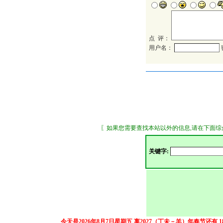
点 评：
用户名：
〖如果您需要查找本站以外的信息,请在下面综合搜索
关键字:
今天是2026年8月7日星期五
离2027（丁未－羊）年春节还有