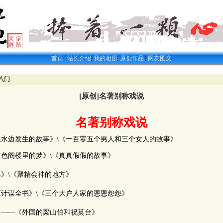
首页
站长介绍
我的相册
原创作品
网友图文
八门
[原创]名著别称戏说
名著别称戏说
水边发生的故事》\《一百零五个男人和三个女人的故事》
色阁楼里的梦》\《真真假假的故事》
》\《聚精会神的地方》
计谋全书》\《三个大户人家的恩恩怨怨》
》――《外国的梁山伯和祝英台》