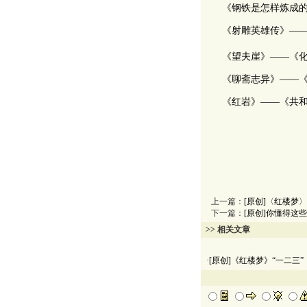
《钢铁是怎样炼成
《射雕英雄传》――
《望夫崖》――《
《聊斋志异》――
《红岩》――《共
上一篇：
[原创]〈红楼梦〉
下一篇：
[原创]你懂得这
>> 相关文章
·
[原创]《红楼梦》“一二三”