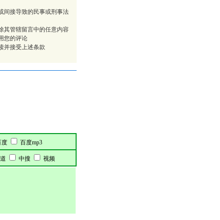
或间接导致的民事或刑事法
除其管辖留言中的任意内容
用您的评论
读并接受上述条款
百度
百度mp3
道
中搜
视频