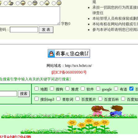
规
承担一切因您的行为而直接
律责任
本站管理人员有权保留或删
字数
0
本站有权在网站内转载或引
密码：
参与本评论即表明您已经阅
网站域名：http://xcs.bchrt.cn/
皖ICP备06009990号
引擎中输入有关的关键字词进行搜索〗
地图
搜狗
雅虎
软件
google
有道
搜刮mp3
查歌词
百度图片
百度百科
百度知
182天4小时17分42秒