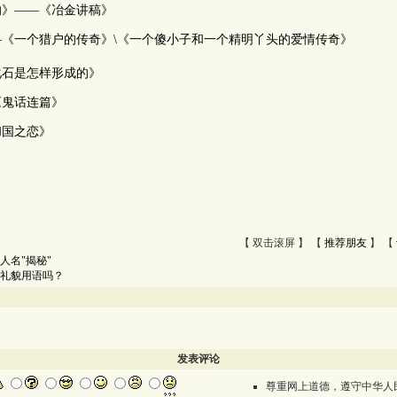
的》――《冶金讲稿》
《一个猎户的传奇》\《一个傻小子和一个精明丫头的爱情传奇》
化石是怎样形成的》
《鬼话连篇》
和国之恋》
【 双击滚屏 】 【
推荐朋友
】 【
人名"揭秘"
些礼貌用语吗？
发表评论
尊重网上道德，遵守中华人