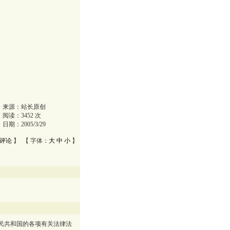
来源：
站长原创
阅读：
3452
次
日期：
2005/3/29
评论
】 【 字体：
大
中
小
】
民共和国的各项有关法律法