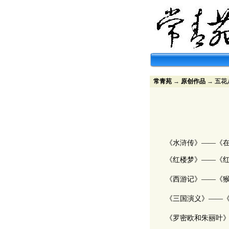
常青苑
→
原创作品
→ 五花
《水浒传》――《在
《红楼梦》――《红
《西游记》――《猴
《三国演义》――《
《罗密欧和朱丽叶