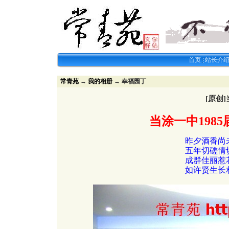
首页
站长介
常青苑
→
我的相册
→ 幸福园丁
[原创
当涂一中1985
昨夕酒香尚
五年切磋情
成群佳丽惹
如许贤生长