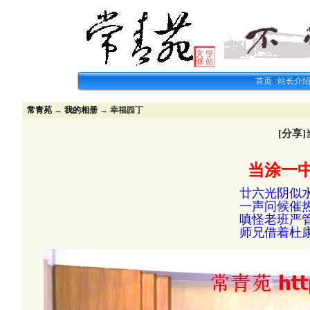
首页
站长介
常青苑
→
我的相册
→ 幸福园丁
[分享
当涂一中
廿六光阴似
一声问候催
嗔怪老班严
师兄借着杜