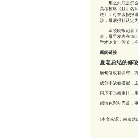
那么到底是怎么一
高考攻略《且听名师
诀》：可在该报报道
涉，最后报社认定
金陵晚报记者了解
首，最早发表在19
学术论文一等奖，今
新闻链接
夏老总结的修
病句修改有诀窍，
成分不缺看搭配，
词序不当须重排，
感情色彩别弄反，
(本文来源：南京龙