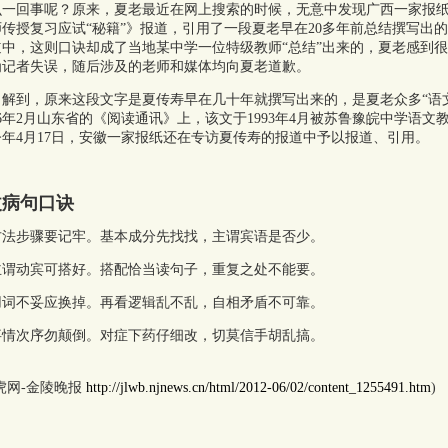
回事呢？原来，夏老最近在网上搜索的时候，无意中发现广西一家报纸5月
传授复习应试“秘籍”》报道，引用了一段夏老早在20多年前总结撰写出
中，这则口诀却成了当地某中学一位特级教师“总结”出来的，夏老感到
为记者失误，随后涉及的老师和媒体均向夏老道歉。
到，原来这段文字是夏传寿早在几十年就撰写出来的，是夏老众多“语文
86年2月山东省的《阅读通讯》上，该文于1993年4月被苏鲁豫皖中学语文
年4月17日，安徽一家报纸还在专访夏传寿的报道中予以报道、引用。
改病句口诀
方法步骤要记牢。基本成分先找找，主谓宾语是否少。
主谓动宾可搭好。搭配恰当读句子，重复之处不能要。
用词不妥应换掉。再看逻辑乱不乱，自相矛盾不可靠。
事情次序勿颠倒。对症下药仔细改，切莫信手胡乱搞。
虎网-金陵晚报
http://jlwb.njnews.cn/html/2012-06/02/content_1255491.htm
)