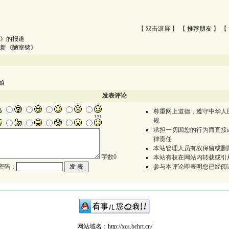
【 双击滚屏 】 【
推荐朋友
】 【
报》的报道
制新《陋室铭》
娘
发表评论
尊重网上道德，遵守中华人
规
承担一切因您的行为而直接
律责任
本站管理人员有权保留或删
字数
0
本站有权在网站内转载或引
密码：
参与本评论即表明您已经阅
网站域名：http://xcs.bchrt.cn/