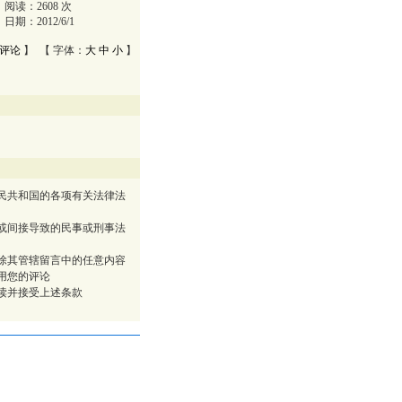
阅读：
2608
次
日期：
2012/6/1
评论
】 【 字体：
大
中
小
】
民共和国的各项有关法律法
或间接导致的民事或刑事法
除其管辖留言中的任意内容
用您的评论
读并接受上述条款