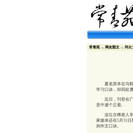
常青苑
→
网友图文
→ 网友
夏老原本在马鞍山
学习口诀，却四处
近日，刊登在广西
意中逮个正着。
这位古稀老人非常
家媒体还在5月31
则作文口诀。