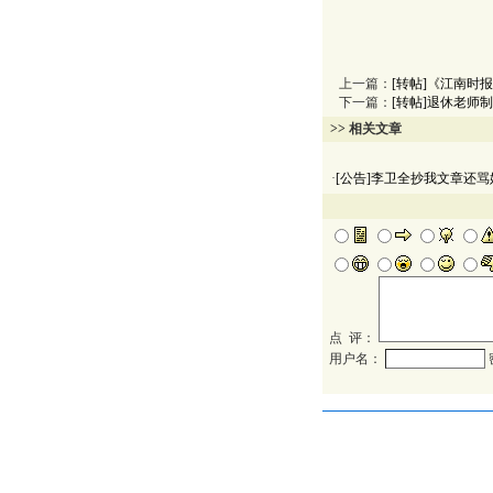
上一篇：
[转帖]《江南时
下一篇：
[转帖]退休老师
>> 相关文章
·
[公告]李卫全抄我文章还骂
点 评：
用户名：