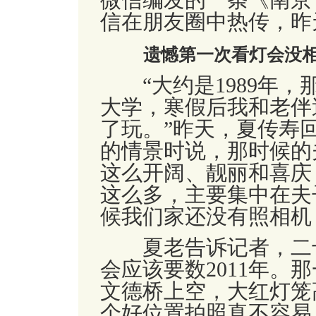
微信编发的一条《南京
信在朋友圈中热传，昨
遗憾第一次看灯会没
“
大约是
1989
年，
大学，寒假后我和老伴
了玩。
”
昨天，夏传寿
的情景时说，那时候的
这么开阔、靓丽和喜庆
这么多，主要集中在夫
候我们家还没有照相机
夏老告诉记者，二十
会应该要数
2011
年。那
文德桥上空，大红灯笼
个好位置拍照真不容易