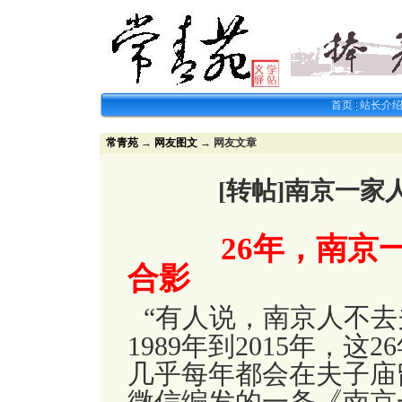
首页
站长介
常青苑
→
网友图文
→ 网友文章
[转帖]南京一
26
年，南京
合影
“
有人说，南京人不去
1989
年到
2015
年，这
26
几乎每年都会在夫子庙