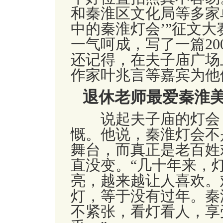
和秦淮区文化局等多家
中的秦淮灯会
’”
征文大
一气呵成，写了一篇
20
还记得，在夫子庙广场
作家叶兆言等嘉宾为他
退休老师最爱秦淮
说起夫子庙的灯会
慨。他说，秦淮灯会不
舞台，而真正是老百姓
直没变。
“
几十年来，
亮，越来越让人喜欢。
灯，等于没有过年。秦
不紧张，看灯看人，享