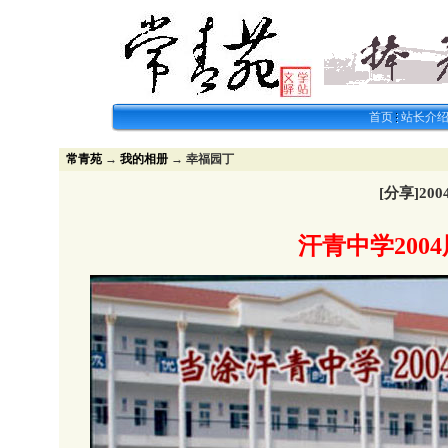
首页
站长介
常青苑
→
我的相册
→ 幸福园丁
[分享]2
汗青中学200