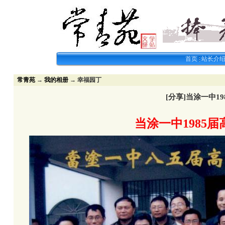
首页
站长介
常青苑
→
我的相册
→ 幸福园丁
[分享]当涂一中1
当涂一中1985