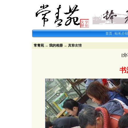
首页
站长介
常青苑
→
我的相册
→ 真挚友情
[
书