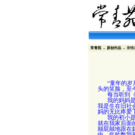
常青苑
→
原创作品
→ 亲情
“童年的
头的笑脸，至
每当听到
我的妈妈
我是生在旧社
妈的无比疼爱
我的初小
就在我家后面
颠屁颠地跟在
中，年龄数我