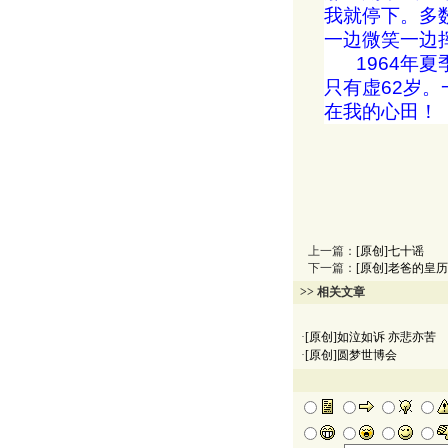
我就停下。多
一边微笑一边
1964
年夏
只有虚
62
岁。
在我的心田！
上一篇：
[原创]七十谣
下一篇：
[原创]老爸的皇历
>> 相关文章
·
[原创]如泣如诉 亦悲亦苦
·
[原创]圆梦世博会