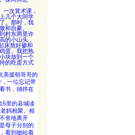
。一次算术课，
上几个大同学
了。那时，我
傲和自豪。
到村东两里许
高的小山头，
起床熬好掺和
鸡蛋。我把熟
小块放到一个
特的吃蛋方式
抗美援朝哥哥的
午，一位忘记带
看书，徜徉在
15
里的县城读
爸老妈相聚。相
不舍地离开
是母子分别的
，看到她站着