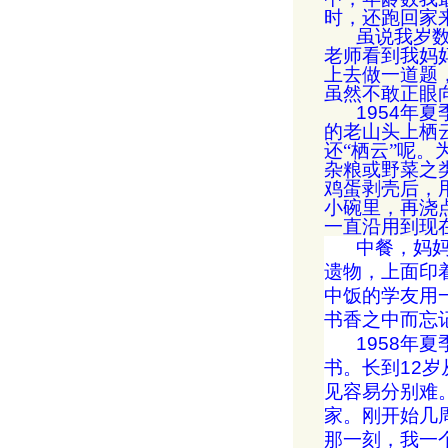
时，还跑回家
虽说我岁
老师看到我妈
上去做一道题
虽然不敢正眼
1954
年夏
的老山头上栖
还“栖云”呢
杂粮或野菜之
鸡蛋剥壳后，
小碗里，再浇
一直沿用到现
中餐，妈
遗物，上面印
中饭的学友用
书香之中而忘
1958
年夏
书。长到
12
岁
见容易分别难
家。刚开始几
那一刻，我一