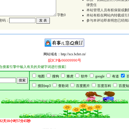
律责任
本站管理人员有权保留或删
字数
0
本站有权在网站内转载或引
密码：
参与本评论即表明您已经阅
网站域名：http://xcs.bchrt.cn/
皖ICP备06009990号
引擎中输入有关的关键字词进行搜索〗
地图
搜狗
雅虎
软件
google
有道
搜刮mp3
查歌词
百度图片
百度百科
百度知
182天10小时57分45秒