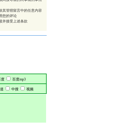
除其管辖留言中的任意内容
用您的评论
读并接受上述条款
百度
百度mp3
道
中搜
视频