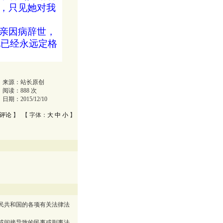
，只见她对我
亲因病辞世，
她已经永远定格
来源：
站长原创
阅读：
888
次
日期：
2015/12/10
评论
】 【 字体：
大
中
小
】
民共和国的各项有关法律法
或间接导致的民事或刑事法