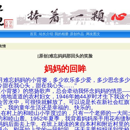
首页
站长介绍
我的相册
原创作品
网友图文
友情
[原创]难忘妈妈那回头的笑脸
妈妈的回眸
岁月难忘妈妈的小背篓，多少欢乐多少爱，多少思念多
今甜在我心头，甜在我心头……”
《小背篓》的悠扬歌声，总会牵动我怀念妈妈的情思―
是地地道道的农村妇女，
1946
年她
44
岁时才生下我这
会苦水中，可很快就解放了。可以说是长在新社会红旗
下，我的童年生活还是幸福的、快乐的。
是在村上的和睦山小学度过的，只有一个老师的一大间
的和睦山麓。
1952
年夏季，我背着妈妈亲手用花布缝
妈妈后面去上学。在班上就读的来自本村和附近村里的
最小。刚开始上学的一段时间，还天天要妈妈送到学校