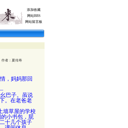
添加收藏
网站BBS
网站留言板
作者：
夏传寿
少情，妈妈那回
―
个幺巴子。虽说
下。在老爸老
土墙草屋的学校
制的小书包，屁
二十几个孩子
。课间休息