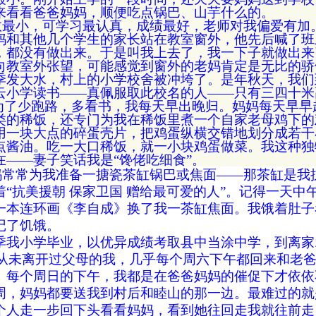
来看看爸爸妈妈，顺便吃点锅巴、山芋什么的。
数最小，可学习最认真，成绩最好，老师对我偏爱有加
妈和其他几个学生的家长站在教室窗外，他先后喊了班
，都没有做出来。于是叫我上去了，我一下子就做出来
向教室外张望，可能感觉到窗外的老妈肯定是无比的骄
季发大水，村上的小学校舍被冲垮了。是年秋天，我们
云小学读书――真佩服取此校名的人――只有三四十米
。为了少跑路，多看书，我每天早出晚归。妈妈每天早早
类的稀饭，还专门为我在稀饭里煮一个自家老母鸡下的
用一块大点的碎蛋壳片，把鸡蛋纵横交错地划分成若干
点酱油。吃一大口稀饭，就一小块鸡蛋做菜。我这种独
在――妻子笑话我是“馋佬吃细食”。
妈常常为我准备一搪瓷茶缸锅巴或焦面――那茶缸是我
着“抗美援朝
保家卫国
赠给最可爱的人”。记得一天中
一本连环画《李自成》换了我一茶缸焦面。我饿着肚子
记了饥饿。
季我小学毕业，以优异成绩考取县中当涂中学，到离家
从未离开过父母的我，几乎每个周六下午都回来和老
。每个周日的下午，我都是在爸爸妈妈的催促下才依依
周，妈妈都要送我到村后和睦山的那一边。最难过的就
个人走一步回下头看看妈妈，看到她往回走我就往前走