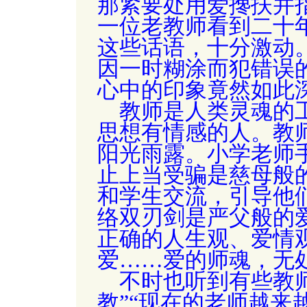
那紧要处用爱搀扶并
一位老教师看到二十
这些话语，十分激动
因一时糊涂而犯错误
心中的印象竟然如此
教师是人类灵魂的
思想有情感的人。
教
阳光雨露。
小学老师
止上当受骗是慈母般
和学生交流，引导他
络双刃剑是严父般的
正确的人生观、爱情
爱……爱的师魂，无
不时也听到有些教
教”“现在的老师越来