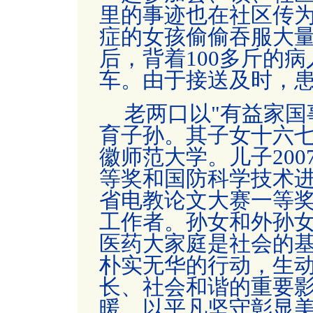
里的事迹也在社区传
症的女孩偷偷吞服大量
后，背着100多斤的
车。由于接送及时，
老两口以"有益家国
育子孙。其子女十六
徽师范大学。儿子20
等奖和
国防科学技术
省电教论文大赛一等
工作者。孙女和外孙
医药大
家庭是社会的
朴实无华的行动，生
长、社会和谐的重要
暖，以平凡坚守彰显