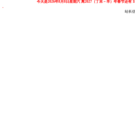
今天是2026年8月8日星期六
离2027（丁未－羊）年春节还有
.
站长