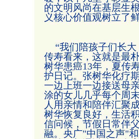
的文明风尚在基层生
义核心价值观树立了
“我们陪孩子们长大
传寿看来，这就是最
树华患癌13年，夏传
护日记。张树华化疗
一边上班一边接送母
涂的女儿几乎每个周
人用亲情和陪伴汇聚
树华恢复良好，生活
信问候，节假日常伴
融。央广"中国之声"