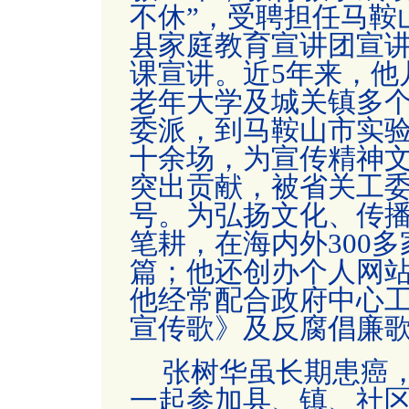
不休”，受聘担任马鞍
县家庭教育宣讲团宣
课宣讲。近5年来，他
老年大学及城关镇多
委派，到马鞍山市实
十余场，为宣传精神
突出贡献，被省关工委
号。为弘扬文化、传
笔耕，在海内外300多
篇；他还创办个人网
他经常配合政府中心
宣传歌》及反腐倡廉
张树华虽长期患癌
一起参加县、镇、社