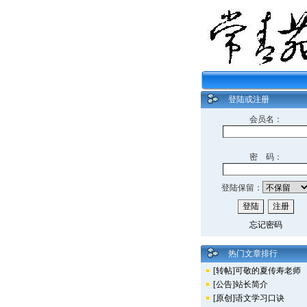
登陆或注册
会员名：
密 码：
登陆保留：
忘记密码
热门文章排行
[转帖]可敬的夏传寿老师
[公告]站长简介
[原创]语文学习口诀