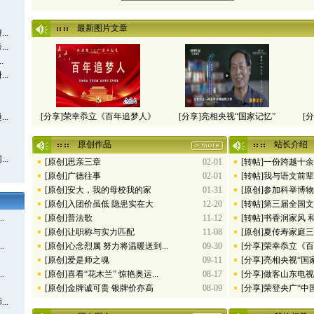
最新图片文章
..
..
.
..
[分享]荣幸忝立《百年追梦人》
[分享]亮相央视“国家记忆”
[
..
原创作品
站长介绍
..
[原创]思亲三章
[转帖]一份跨越十
02-01
[原创]广德往事
[转帖]我与语文前辈
02-01
[原创]安大，我的母校我的家
[原创]参加科举博物馆
01-31
[原创]入团价虽低 隐患实在大
[转帖]第三届全国文
12-20
.
[原创]普法歌
[转帖]书香润家风 
11-12
[原创]让职称与实力匹配
[原创]夏传寿家庭三获
11-08
.
[原创]心念烈属 努力将温暖送到...
[分享]荣幸忝立《
09-30
[原创]爱是师之魂
[分享]亮相央视“国
09-11
.
[原创]喜看“花木兰” 惊艳奥运...
[分享]做客山东电视台
08-17
[原创]金牌诚可贵 银牌价亦高
[分享]荣登央广“中国之
08-09
..