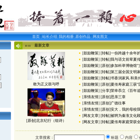
首页
站长介绍
我的相册
原创作品
网友图文
最新文章
[
鼓励鞭策
]
[转帖]一份跨越十余年的师
[
鼓励鞭策
]
[转帖]我与语文前辈夏传寿
[
鼓励鞭策
]
[原创]参加科举博物馆“文.
[
鼓励鞭策
]
[转帖]第三届全国文明家庭
[
鼓励鞭策
]
[转帖]书香润家风 和美传.
敢为正义鼓与呼
[
鼓励鞭策
]
[原创]夏传寿家庭三获“国.
[
鼓励鞭策
]
[分享]荣幸忝立《百年追梦
[
亲情友情
]
[原创]思亲三章
[
亲情友情
]
[原创]广德往事
[
亲情友情
]
[原创]安大，我的母校我的
[
网友文章
]
[转帖]被聘为秦淮文化顾问
[原创]北京纪行（组诗）
[
网友文章
]
[转帖]夏传寿家庭荣获全国
文章搜索：
标题
内容