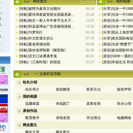
.
网友图文
我的相册
.
[转帖]被聘为秦淮文化顾问
[分享]当涂一中198
06-16
..
[转帖]夏传寿家庭荣获全国最美家...
[分享]当涂一中198
05-20
..
[转帖]南京一家人年年春节去夫子...
[原创]当涂一中198
12-02
..
[转帖]和县蔬博会广告语被指侵权...
[原创]当涂一中198
12-02
.
[转帖]与梦同行
[分享]我从上海世
05-30
..
[转帖]作文歌遇文抄公
[分享]南京国际梅
07-18
.
[转帖]夏老师感动我
[原创]当涂“螃蟹节
06-08
.
[转帖]退休老师制新《陋室铭》
[原创]参加国际吟
06-08
[转帖]语文口诀遭遇李鬼
[原创]500年一遇
06-01
[转帖]《江南时报》的报道
[原创]幸福生活 和
05-25
>> 文章栏目导航
站长介绍
站长简介
鼓励鞭策
联系方法
版权声明
我的相册
温馨家庭
幸福园丁
真挚友情
快乐心情
原创作品
教育教学
亲情友情
学法用法
电脑网络
网友图文
网友文章
网友图片