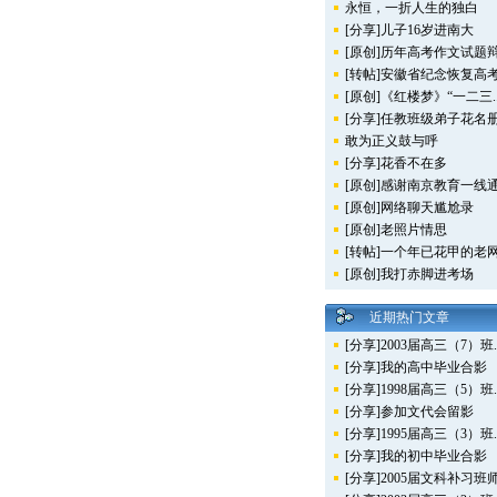
永恒，一折人生的独白
[分享]儿子16岁进南大
[原创]历年高考作文试题辩.
[转帖]安徽省纪念恢复高考.
[原创]《红楼梦》“一二三..
[分享]任教班级弟子花名册.
敢为正义鼓与呼
[分享]花香不在多
[原创]感谢南京教育一线通.
[原创]网络聊天尴尬录
[原创]老照片情思
[转帖]一个年已花甲的老网.
[原创]我打赤脚进考场
近期热门文章
[分享]2003届高三（7）班..
[分享]我的高中毕业合影
[分享]1998届高三（5）班..
[分享]参加文代会留影
[分享]1995届高三（3）班..
[分享]我的初中毕业合影
[分享]2005届文科补习班师.