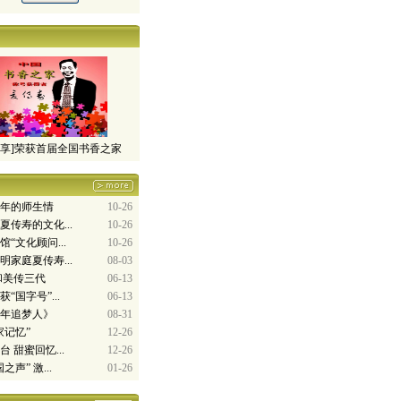
分享]荣获首届全国书香之家
余年的师生情
10-26
夏传寿的文化...
10-26
“文化顾问...
10-26
明家庭夏传寿...
08-03
和美传三代
06-13
“国字号”...
06-13
百年追梦人》
08-31
家记忆”
12-26
 甜蜜回忆...
12-26
声” 激...
01-26