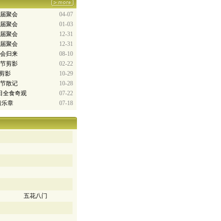
8届聚会
04-07
6届聚会
01-03
5届聚会
12-31
0届聚会
12-31
博会归来
08-10
花节剪影
02-22
”剪影
10-29
诗节散记
10-28
的日全食奇观
07-22
谐乐章
07-18
五花八门